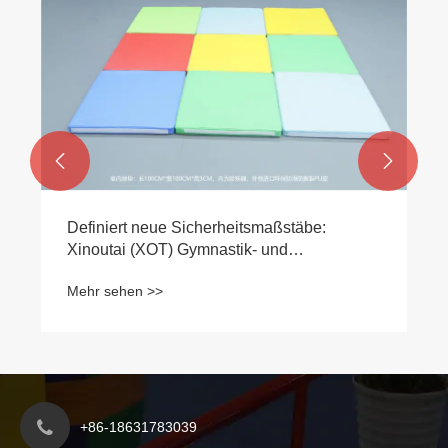


Definiert neue Sicherheitsmaßstäbe:
Xinoutai (XOT) Gymnastik- und
Schutzmattenserie schließt umfassendes
Mehr sehen >>
Upgrade ab
+86-18631783039