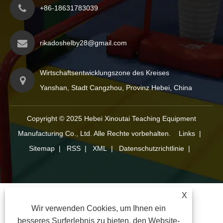
+86-18631783039
rikadoshelby28@gmail.com
Wirtschaftsentwicklungszone des Kreises
Yanshan, Stadt Cangzhou, Provinz Hebei, China
Copyright © 2025 Hebei Xinoutai Teaching Equipment
Manufacturing Co., Ltd. Alle Rechte vorbehalten.
Links
|
Sitemap
|
RSS
|
XML
|
Datenschutzrichtlinie
|
X
Wir verwenden Cookies, um Ihnen ein
besseres Surferlebnis zu bieten, den Website-