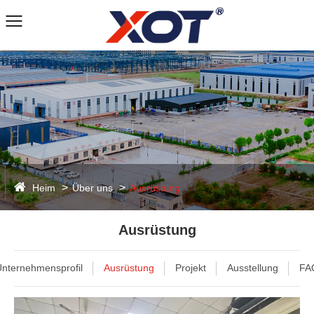
Heim
Über uns
Ausrüstung
Ausrüstung
nternehmensprofil
Ausrüstung
Projekt
Ausstellung
FA