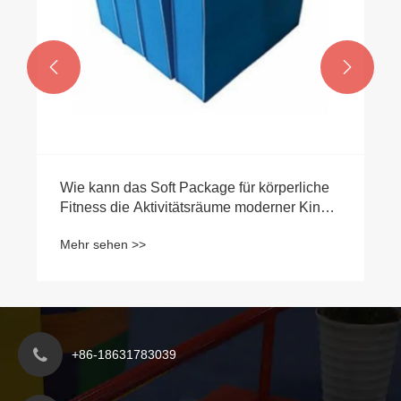


+86-18631783039