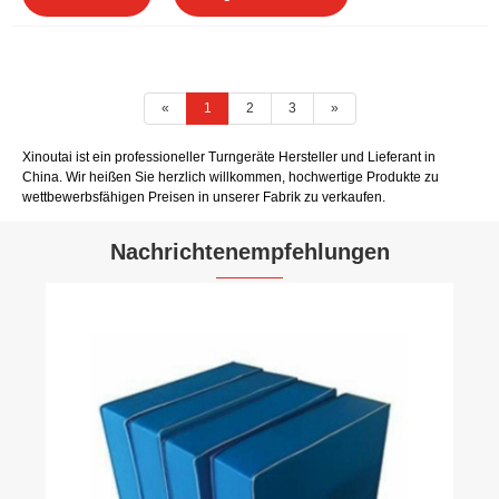
«
1
2
3
»
Xinoutai ist ein professioneller Turngeräte Hersteller und Lieferant in
China. Wir heißen Sie herzlich willkommen, hochwertige Produkte zu
wettbewerbsfähigen Preisen in unserer Fabrik zu verkaufen.
Nachrichtenempfehlungen
Die 139. Canton Fair geht zu Ende: Die
„Innovationsangst“ hinter
rekordverdächtigen Umsätzen
Mehr sehen >>