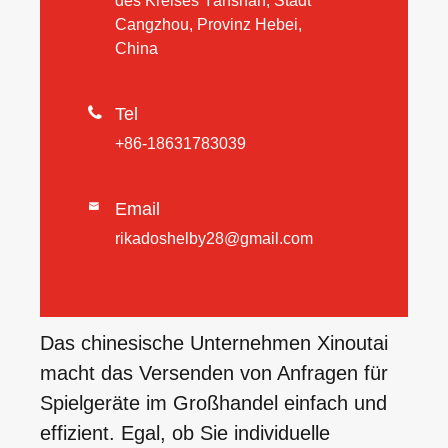
des Kreises Yanshan, Stadt
Cangzhou, Provinz Hebei,
China

Tel
+86-18631783039
Email

rikadoshelby28@gmail.com
Das chinesische Unternehmen Xinoutai
macht das Versenden von Anfragen für
Spielgeräte im Großhandel einfach und
effizient. Egal, ob Sie individuelle