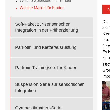
Weiche Spielstufen für Kinder
Weiche Matten für Kinder
P
Die 
Soft-Paket zur sensorischen
sie 
Integration in der Früherziehung
Ker
Die 
für 
Parkour- und Kletterausrüstung
Es i
zieh
Tec
Parkour-Trainingsset für Kinder
Größ
Impo
Suspension-Serie zur sensorischen
Integration
Gymnastikmatten-Serie