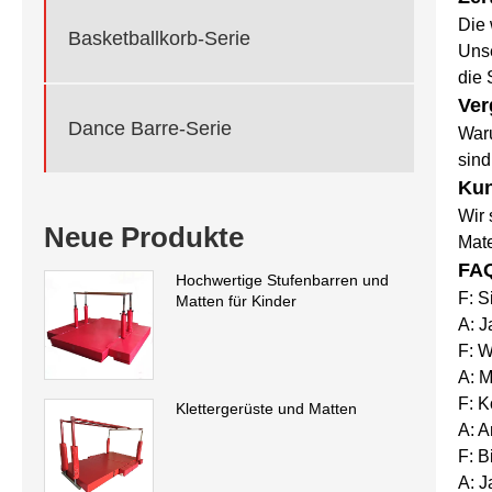
Die 
Basketballkorb-Serie
Unse
die 
Ver
Dance Barre-Serie
Waru
sind
Kun
Wir 
Neue Produkte
Mate
FAQ
Hochwertige Stufenbarren und
F: S
Matten für Kinder
A: J
F: W
A: M
F: 
Klettergerüste und Matten
A: A
F: 
A: J