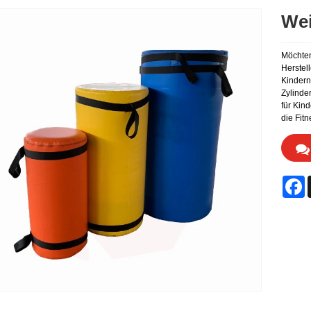
Wei
Möchten
Herstell
Kindern.
Zylinder
für Kin
die Fitn
F