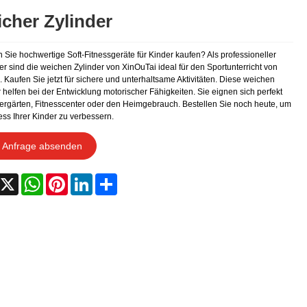
cher Zylinder
 Sie hochwertige Soft-Fitnessgeräte für Kinder kaufen? Als professioneller
er sind die weichen Zylinder von XinOuTai ideal für den Sportunterricht von
 Kaufen Sie jetzt für sichere und unterhaltsame Aktivitäten. Diese weichen
 helfen bei der Entwicklung motorischer Fähigkeiten. Sie eignen sich perfekt
dergärten, Fitnesscenter oder den Heimgebrauch. Bestellen Sie noch heute, um
ess Ihrer Kinder zu verbessern.
Anfrage absenden
acebook
X
WhatsApp
Pinterest
LinkedIn
Share