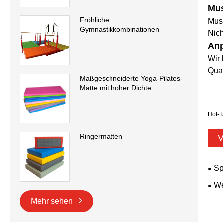
Mus
Fröhliche
Must
Gymnastikkombinationen
Nic
Anp
Wir
Qual
Maßgeschneiderte Yoga-Pilates-
Matte mit hoher Dichte
Hot-T
Ringermatten
V
Sp
We
Mehr sehen