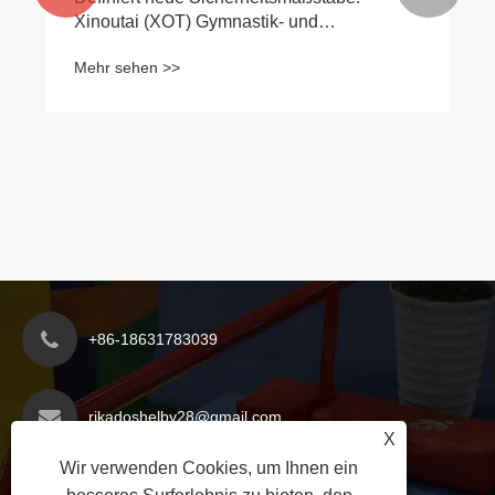
Xinoutai (XOT) Gymnastik- und
Schutzmattenserie schließt umfassendes
Mehr sehen >>
Upgrade ab
+86-18631783039
rikadoshelby28@gmail.com
X
Wir verwenden Cookies, um Ihnen ein
Wirtschaftsentwicklungszone des Kreises