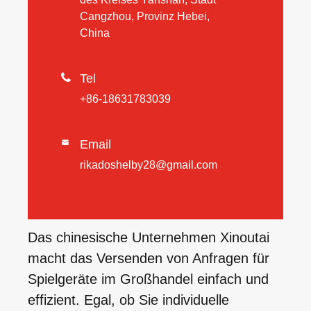
Cangzhou, Provinz Hebei,
China

Tel
+86-18631783039
Email

rikadoshelby28@gmail.com
Das chinesische Unternehmen Xinoutai
macht das Versenden von Anfragen für
Spielgeräte im Großhandel einfach und
effizient. Egal, ob Sie individuelle